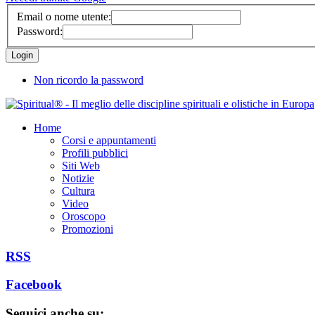
Email o nome utente:
Password:
Non ricordo la password
Home
Corsi e appuntamenti
Profili pubblici
Siti Web
Notizie
Cultura
Video
Oroscopo
Promozioni
RSS
Facebook
Seguici anche su: