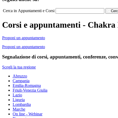
Cerca in Appuntamenti e Corsi
Cer
Corsi e appuntamenti - Chakra
Proponi un appuntamento
Proponi un appuntamento
Segnalazione di corsi, appuntamenti, conferenze, conve
Scegli la tua regione
Abruzzo
Campania
Emilia-Romagna
Friuli-Venezia Giulia
Lazio
Liguria
Lombardia
Marche
On line - Webinar