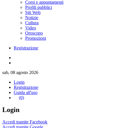
Corsi e appuntamenti
Profili pubblici
Siti Web
Notizie
Cultura
Video
Oroscopo
Promozioni
Registrazione
sab, 08 agosto 2026
Login
Registrazione
Guida all'uso
(0)
Login
Accedi tramite Facebook
Accedi tramite Google