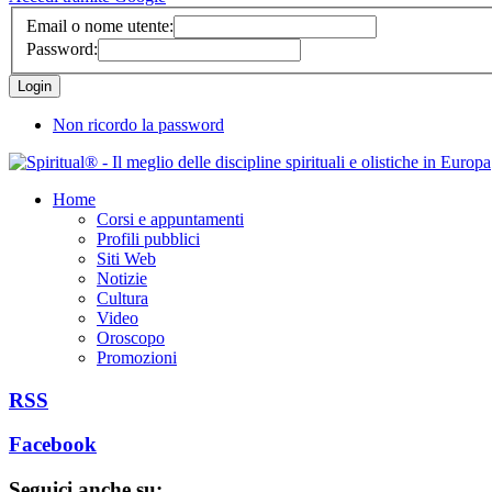
Email o nome utente:
Password:
Non ricordo la password
Home
Corsi e appuntamenti
Profili pubblici
Siti Web
Notizie
Cultura
Video
Oroscopo
Promozioni
RSS
Facebook
Seguici anche su: