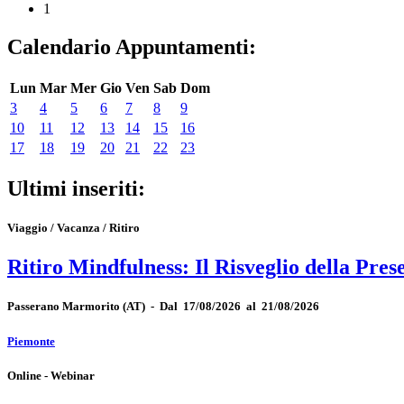
1
Calendario Appuntamenti:
Lun
Mar
Mer
Gio
Ven
Sab
Dom
3
4
5
6
7
8
9
10
11
12
13
14
15
16
17
18
19
20
21
22
23
Ultimi inseriti:
Viaggio / Vacanza / Ritiro
Ritiro Mindfulness: Il Risveglio della Pres
Passerano Marmorito
(AT)
-
Dal 17/08/2026 al 21/08/2026
Piemonte
Online - Webinar