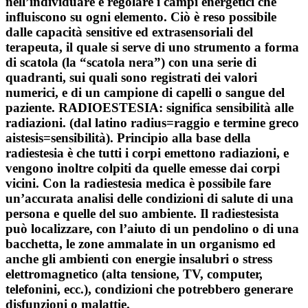
nell’individuare e regolare i campi energetici che
influiscono su ogni elemento. Ciò è reso possibile
dalle capacità sensitive ed extrasensoriali del
terapeuta, il quale si serve di uno strumento a forma
di scatola (la “scatola nera”) con una serie di
quadranti, sui quali sono registrati dei valori
numerici, e di un campione di capelli o sangue del
paziente. RADIOESTESIA: significa sensibilità alle
radiazioni. (dal latino radius=raggio e termine greco
aistesis=sensibilità). Principio alla base della
radiestesia è che tutti i corpi emettono radiazioni, e
vengono inoltre colpiti da quelle emesse dai corpi
vicini. Con la radiestesia medica è possibile fare
un’accurata analisi delle condizioni di salute di una
persona e quelle del suo ambiente. Il radiestesista
può localizzare, con l’aiuto di un pendolino o di una
bacchetta, le zone ammalate in un organismo ed
anche gli ambienti con energie insalubri o stress
elettromagnetico (alta tensione, TV, computer,
telefonini, ecc.), condizioni che potrebbero generare
disfunzioni o malattie.