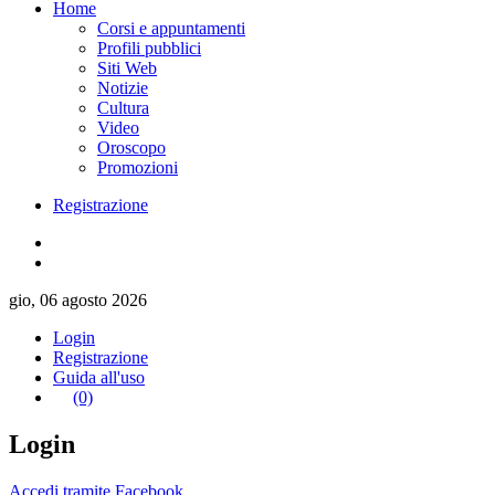
Home
Corsi e appuntamenti
Profili pubblici
Siti Web
Notizie
Cultura
Video
Oroscopo
Promozioni
Registrazione
gio, 06 agosto 2026
Login
Registrazione
Guida all'uso
(0)
Login
Accedi tramite Facebook