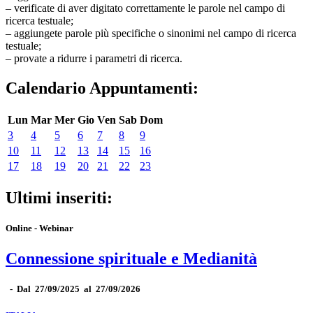
– verificate di aver digitato correttamente le parole nel campo di
ricerca testuale;
– aggiungete parole più specifiche o sinonimi nel campo di ricerca
testuale;
– provate a ridurre i parametri di ricerca.
Calendario Appuntamenti:
Lun
Mar
Mer
Gio
Ven
Sab
Dom
3
4
5
6
7
8
9
10
11
12
13
14
15
16
17
18
19
20
21
22
23
Ultimi inseriti:
Online - Webinar
Connessione spirituale e Medianità
-
Dal 27/09/2025 al 27/09/2026