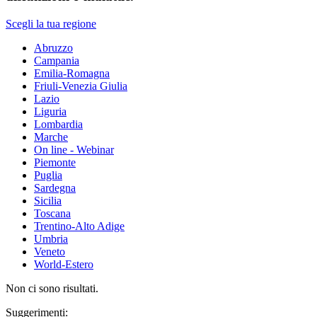
Scegli la tua regione
Abruzzo
Campania
Emilia-Romagna
Friuli-Venezia Giulia
Lazio
Liguria
Lombardia
Marche
On line - Webinar
Piemonte
Puglia
Sardegna
Sicilia
Toscana
Trentino-Alto Adige
Umbria
Veneto
World-Estero
Non ci sono risultati.
Suggerimenti: