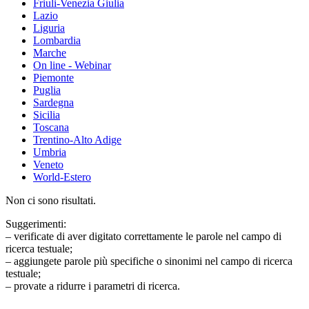
Friuli-Venezia Giulia
Lazio
Liguria
Lombardia
Marche
On line - Webinar
Piemonte
Puglia
Sardegna
Sicilia
Toscana
Trentino-Alto Adige
Umbria
Veneto
World-Estero
Non ci sono risultati.
Suggerimenti:
– verificate di aver digitato correttamente le parole nel campo di
ricerca testuale;
– aggiungete parole più specifiche o sinonimi nel campo di ricerca
testuale;
– provate a ridurre i parametri di ricerca.