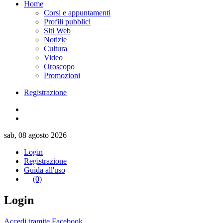
Home
Corsi e appuntamenti
Profili pubblici
Siti Web
Notizie
Cultura
Video
Oroscopo
Promozioni
Registrazione
sab, 08 agosto 2026
Login
Registrazione
Guida all'uso
(0)
Login
Accedi tramite Facebook