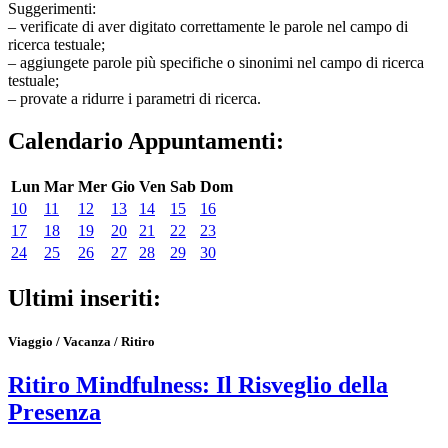
Suggerimenti:
– verificate di aver digitato correttamente le parole nel campo di
ricerca testuale;
– aggiungete parole più specifiche o sinonimi nel campo di ricerca
testuale;
– provate a ridurre i parametri di ricerca.
Calendario Appuntamenti:
Lun
Mar
Mer
Gio
Ven
Sab
Dom
10
11
12
13
14
15
16
17
18
19
20
21
22
23
24
25
26
27
28
29
30
Ultimi inseriti:
Viaggio / Vacanza / Ritiro
Ritiro Mindfulness: Il Risveglio della
Presenza