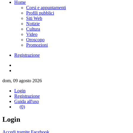
Home
Corsi e appuntamenti
Profili pubblici
Siti Web
Notizie
Cultura
Video
Oroscopo
Promozioni
Registrazione
dom, 09 agosto 2026
Login
Registrazione
Guida all'uso
(0)
Login
Accedi tramite Facebook