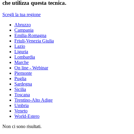
che utilizza questa tecnica.
Scegli la tua regione
Abruzzo
Campania
Emilia-Romagna
Friuli-Venezia Giulia
Lazio
Liguria
Lombardia
Marche
On line - Webinar
Piemonte
Puglia
Sardegna
Sicilia
Toscana
Trentino-Alto Adige
Umbria
Veneto
World-Estero
Non ci sono risultati.