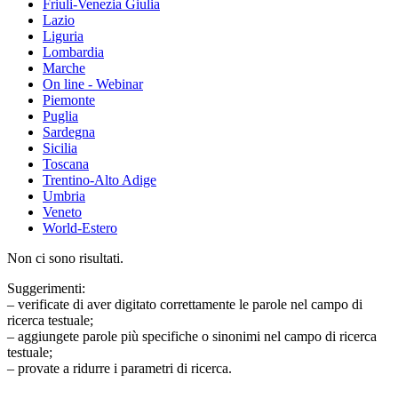
Friuli-Venezia Giulia
Lazio
Liguria
Lombardia
Marche
On line - Webinar
Piemonte
Puglia
Sardegna
Sicilia
Toscana
Trentino-Alto Adige
Umbria
Veneto
World-Estero
Non ci sono risultati.
Suggerimenti:
– verificate di aver digitato correttamente le parole nel campo di
ricerca testuale;
– aggiungete parole più specifiche o sinonimi nel campo di ricerca
testuale;
– provate a ridurre i parametri di ricerca.