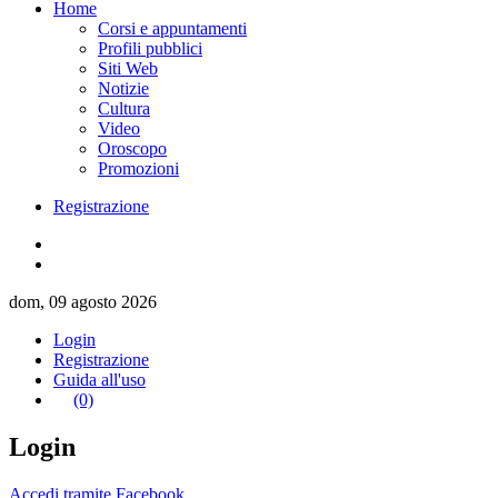
Home
Corsi e appuntamenti
Profili pubblici
Siti Web
Notizie
Cultura
Video
Oroscopo
Promozioni
Registrazione
dom, 09 agosto 2026
Login
Registrazione
Guida all'uso
(0)
Login
Accedi tramite Facebook