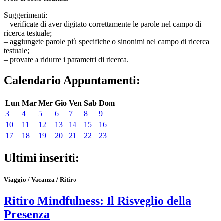
Suggerimenti:
– verificate di aver digitato correttamente le parole nel campo di
ricerca testuale;
– aggiungete parole più specifiche o sinonimi nel campo di ricerca
testuale;
– provate a ridurre i parametri di ricerca.
Calendario Appuntamenti:
Lun
Mar
Mer
Gio
Ven
Sab
Dom
3
4
5
6
7
8
9
10
11
12
13
14
15
16
17
18
19
20
21
22
23
Ultimi inseriti:
Viaggio / Vacanza / Ritiro
Ritiro Mindfulness: Il Risveglio della
Presenza