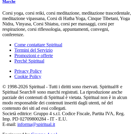
Marche
Corsi yoga, corsi reiki, corsi meditazione, meditazione trascedentale,
meditazione vipassana, Corsi di Hatha Yoga, Cinque Tibetani, Yoga
Nidra, Vinyasa, Corsi Shiatsu, corsi per massaggi, corsi per
respirazione, corsi riflessologia, appuntamenti, convegni,
conferenze.
Come contattare Spiritual
Termini del Servizio
Promozioni e offerte
Perchè Spiritual
Privacy Policy
Cookie Policy
© 1998-2026 Spiritual - Tutti i diritti sono riservati. Spiritual® e
Spiritual Search® sono marchi registrati. La riproduzione anche
parziale dei contenuti di Spiritual è vietata. Spiritual non è in alcun
modo responsabile dei contenuti inseriti dagli utenti, né del
contenuto dei siti ad essi collegati.
Società editrice: Gruppo 4 s.r.l. Codice Fiscale, Partita IVA, Reg.
Imp. PD 02709800284 - IT - E.U.
E-mail:
informa@spiritual.it