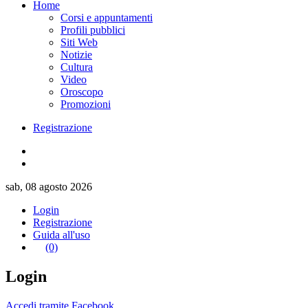
Home
Corsi e appuntamenti
Profili pubblici
Siti Web
Notizie
Cultura
Video
Oroscopo
Promozioni
Registrazione
sab, 08 agosto 2026
Login
Registrazione
Guida all'uso
(0)
Login
Accedi tramite Facebook