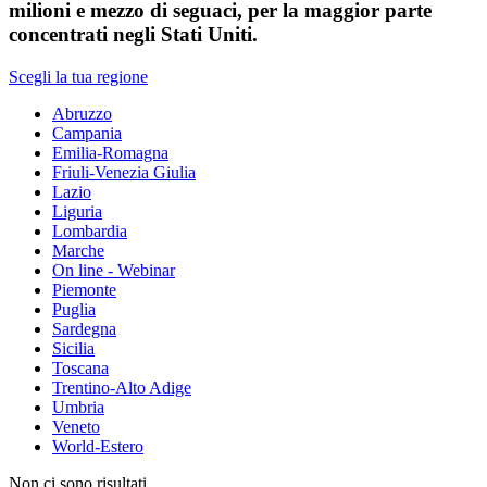
milioni e mezzo di seguaci, per la maggior parte
concentrati negli Stati Uniti.
Scegli la tua regione
Abruzzo
Campania
Emilia-Romagna
Friuli-Venezia Giulia
Lazio
Liguria
Lombardia
Marche
On line - Webinar
Piemonte
Puglia
Sardegna
Sicilia
Toscana
Trentino-Alto Adige
Umbria
Veneto
World-Estero
Non ci sono risultati.