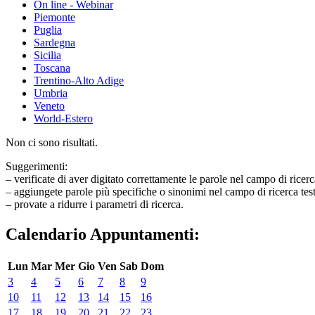
On line - Webinar
Piemonte
Puglia
Sardegna
Sicilia
Toscana
Trentino-Alto Adige
Umbria
Veneto
World-Estero
Non ci sono risultati.
Suggerimenti:
– verificate di aver digitato correttamente le parole nel campo di ricerc
– aggiungete parole più specifiche o sinonimi nel campo di ricerca tes
– provate a ridurre i parametri di ricerca.
Calendario Appuntamenti:
Lun
Mar
Mer
Gio
Ven
Sab
Dom
3
4
5
6
7
8
9
10
11
12
13
14
15
16
17
18
19
20
21
22
23