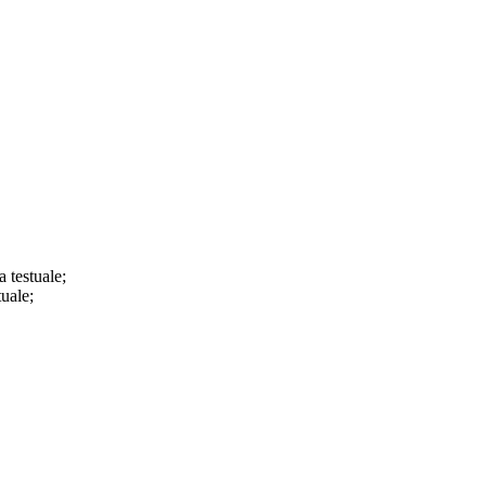
a testuale;
tuale;