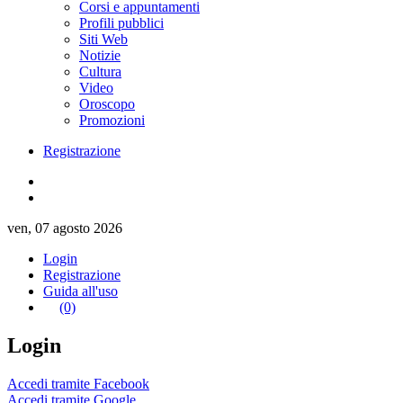
Corsi e appuntamenti
Profili pubblici
Siti Web
Notizie
Cultura
Video
Oroscopo
Promozioni
Registrazione
ven, 07 agosto 2026
Login
Registrazione
Guida all'uso
(0)
Login
Accedi tramite Facebook
Accedi tramite Google