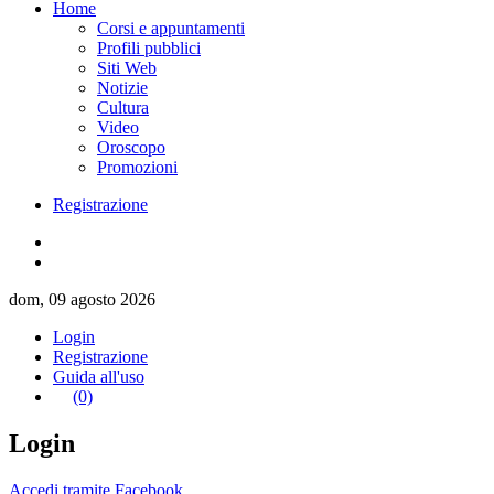
Home
Corsi e appuntamenti
Profili pubblici
Siti Web
Notizie
Cultura
Video
Oroscopo
Promozioni
Registrazione
dom, 09 agosto 2026
Login
Registrazione
Guida all'uso
(0)
Login
Accedi tramite Facebook