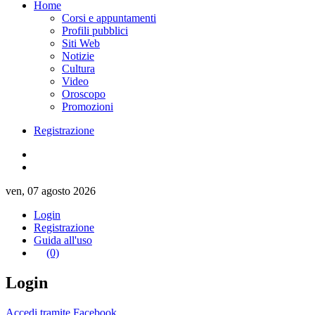
Home
Corsi e appuntamenti
Profili pubblici
Siti Web
Notizie
Cultura
Video
Oroscopo
Promozioni
Registrazione
ven, 07 agosto 2026
Login
Registrazione
Guida all'uso
(0)
Login
Accedi tramite Facebook