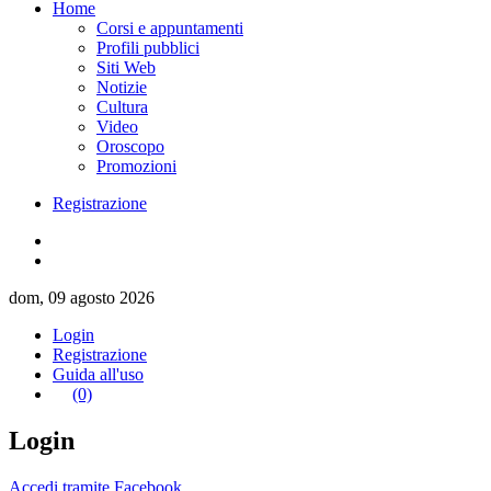
Home
Corsi e appuntamenti
Profili pubblici
Siti Web
Notizie
Cultura
Video
Oroscopo
Promozioni
Registrazione
dom, 09 agosto 2026
Login
Registrazione
Guida all'uso
(0)
Login
Accedi tramite Facebook