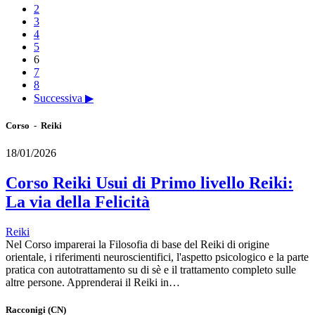
2
3
4
5
6
7
8
Successiva ▶
Corso - Reiki
18/01/2026
Corso Reiki Usui di Primo livello Reiki:
La via della Felicità
Reiki
Nel Corso imparerai la Filosofia di base del Reiki di origine
orientale, i riferimenti neuroscientifici, l'aspetto psicologico e la parte
pratica con autotrattamento su di sè e il trattamento completo sulle
altre persone. Apprenderai il Reiki in…
Racconigi
(CN)