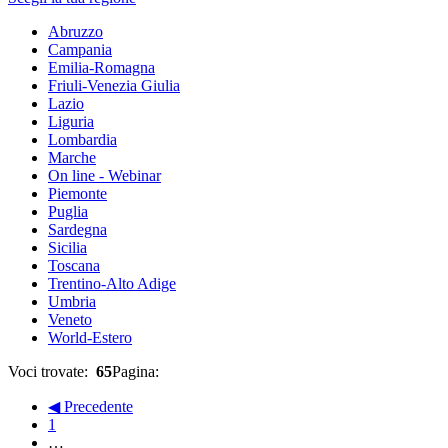
Abruzzo
Campania
Emilia-Romagna
Friuli-Venezia Giulia
Lazio
Liguria
Lombardia
Marche
On line - Webinar
Piemonte
Puglia
Sardegna
Sicilia
Toscana
Trentino-Alto Adige
Umbria
Veneto
World-Estero
Voci trovate:
65
Pagina:
◀ Precedente
1
…