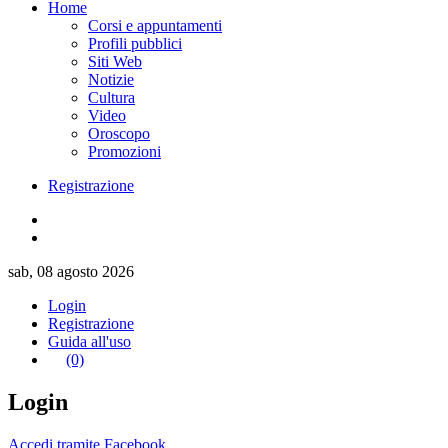
Home
Corsi e appuntamenti
Profili pubblici
Siti Web
Notizie
Cultura
Video
Oroscopo
Promozioni
Registrazione
sab, 08 agosto 2026
Login
Registrazione
Guida all'uso
(0)
Login
Accedi tramite Facebook