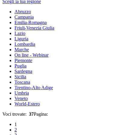
Scegli la tua regione
Abruzzo
Campania
Emilia-Romagna
Friuli-Venezia Giulia
Lazio
Liguria
Lombardia
Marche
On line - Webinar
Piemonte
Puglia
Sardegna
Sicilia
Toscana
Trentino-Alto Adige
Umbria
Veneto
World-Estero
Voci trovate:
37
Pagina:
1
2