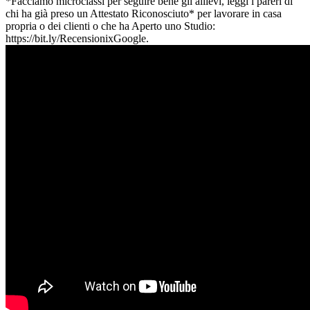
*Facciamo microclassi per seguire bene gli allievi, leggi i pareri di
chi ha già preso un Attestato Riconosciuto* per lavorare in casa
propria o dei clienti o che ha Aperto uno Studio:
https://bit.ly/RecensionixGoogle.