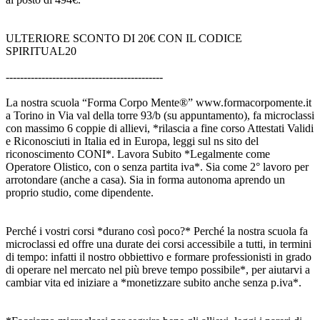
ULTERIORE SCONTO DI 20€ CON IL CODICE
SPIRITUAL20
--------------------------------------------
La nostra scuola “Forma Corpo Mente®” www.formacorpomente.it
a Torino in Via val della torre 93/b (su appuntamento), fa microclassi
con massimo 6 coppie di allievi, *rilascia a fine corso Attestati Validi
e Riconosciuti in Italia ed in Europa, leggi sul ns sito del
riconoscimento CONI*. Lavora Subito *Legalmente come
Operatore Olistico, con o senza partita iva*. Sia come 2° lavoro per
arrotondare (anche a casa). Sia in forma autonoma aprendo un
proprio studio, come dipendente.
Perché i vostri corsi *durano così poco?* Perché la nostra scuola fa
microclassi ed offre una durate dei corsi accessibile a tutti, in termini
di tempo: infatti il nostro obbiettivo e formare professionisti in grado
di operare nel mercato nel più breve tempo possibile*, per aiutarvi a
cambiar vita ed iniziare a *monetizzare subito anche senza p.iva*.