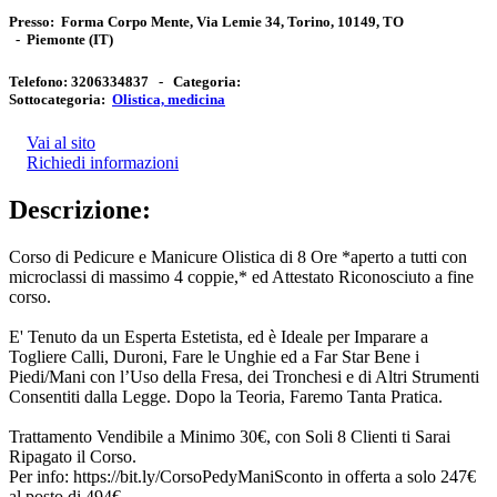
Presso:
Forma Corpo Mente, Via Lemie 34, Torino, 10149, TO
-
Piemonte
(IT)
Telefono:
3206334837 -
Categoria:
Sottocategoria:
Olistica, medicina
Vai al sito
Richiedi informazioni
Descrizione:
Corso di Pedicure e Manicure Olistica di 8 Ore *aperto a tutti con
microclassi di massimo 4 coppie,* ed Attestato Riconosciuto a fine
corso.
E' Tenuto da un Esperta Estetista, ed è Ideale per Imparare a
Togliere Calli, Duroni, Fare le Unghie ed a Far Star Bene i
Piedi/Mani con l’Uso della Fresa, dei Tronchesi e di Altri Strumenti
Consentiti dalla Legge. Dopo la Teoria, Faremo Tanta Pratica.
Trattamento Vendibile a Minimo 30€, con Soli 8 Clienti ti Sarai
Ripagato il Corso.
Per info: https://bit.ly/CorsoPedyManiSconto in offerta a solo 247€
al posto di 494€.