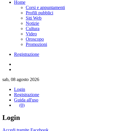
Home
Corsi e appuntamenti
Profili pubblici
Siti Web
Notizie
Cultura
Video
Oroscopo
Promozioni
Registrazione
sab, 08 agosto 2026
Login
Registrazione
Guida all'uso
(0)
Login
Accedi tramite Facebook