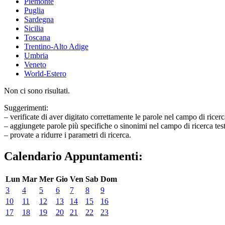
Piemonte
Puglia
Sardegna
Sicilia
Toscana
Trentino-Alto Adige
Umbria
Veneto
World-Estero
Non ci sono risultati.
Suggerimenti:
– verificate di aver digitato correttamente le parole nel campo di ricerc
– aggiungete parole più specifiche o sinonimi nel campo di ricerca tes
– provate a ridurre i parametri di ricerca.
Calendario Appuntamenti:
Lun
Mar
Mer
Gio
Ven
Sab
Dom
3
4
5
6
7
8
9
10
11
12
13
14
15
16
17
18
19
20
21
22
23