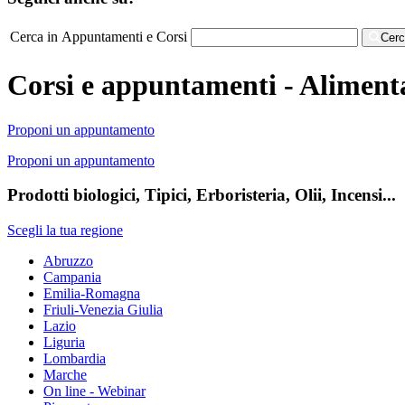
Cerca in Appuntamenti e Corsi
Cer
Corsi e appuntamenti - Aliment
Proponi un appuntamento
Proponi un appuntamento
Prodotti biologici, Tipici, Erboristeria, Olii, Incensi...
Scegli la tua regione
Abruzzo
Campania
Emilia-Romagna
Friuli-Venezia Giulia
Lazio
Liguria
Lombardia
Marche
On line - Webinar