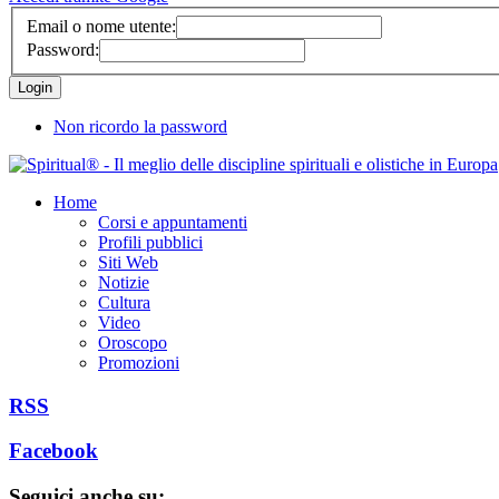
Email o nome utente:
Password:
Non ricordo la password
Home
Corsi e appuntamenti
Profili pubblici
Siti Web
Notizie
Cultura
Video
Oroscopo
Promozioni
RSS
Facebook
Seguici anche su: