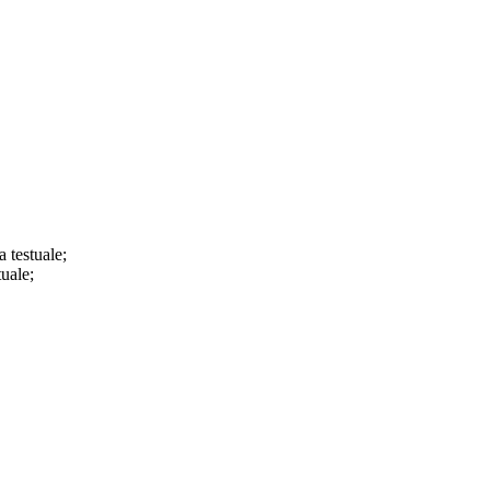
a testuale;
tuale;