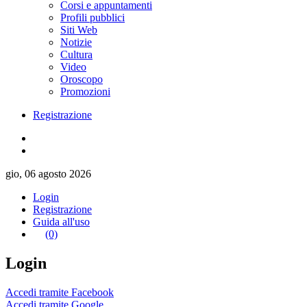
Corsi e appuntamenti
Profili pubblici
Siti Web
Notizie
Cultura
Video
Oroscopo
Promozioni
Registrazione
gio, 06 agosto 2026
Login
Registrazione
Guida all'uso
(0)
Login
Accedi tramite Facebook
Accedi tramite Google