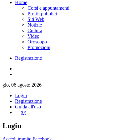
Home
Corsi e appuntamenti
Profili pubblici
Siti Web
Notizie
Cultura
Video
Oroscopo
Promozioni
Registrazione
gio, 06 agosto 2026
Login
Registrazione
Guida all'uso
(0)
Login
Accedi tramite Facebook