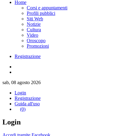
Home
Corsi e appuntamenti
Profili pubblici
Siti Web
Notizie
Cultura
Video
Oroscopo
Promozioni
Registrazione
sab, 08 agosto 2026
Login
Registrazione
Guida all'uso
(0)
Login
Accedi tramite Facebook