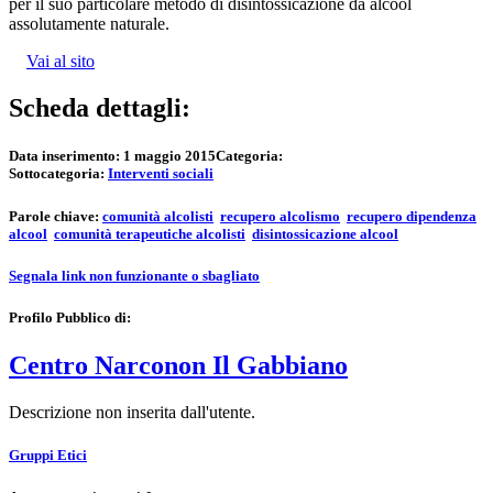
per il suo particolare metodo di disintossicazione da alcool
assolutamente naturale.
Vai al sito
Scheda dettagli:
Data inserimento:
1 maggio 2015
Categoria:
Sottocategoria:
Interventi sociali
Parole chiave:
comunità alcolisti
recupero alcolismo
recupero dipendenza
alcool
comunità terapeutiche alcolisti
disintossicazione alcool
Segnala link non funzionante o sbagliato
Profilo Pubblico di:
Centro Narconon Il Gabbiano
Descrizione non inserita dall'utente.
Gruppi Etici