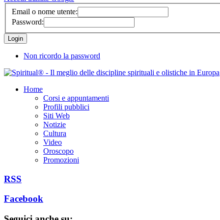
Email o nome utente:
Password:
Non ricordo la password
Home
Corsi e appuntamenti
Profili pubblici
Siti Web
Notizie
Cultura
Video
Oroscopo
Promozioni
RSS
Facebook
Seguici anche su: