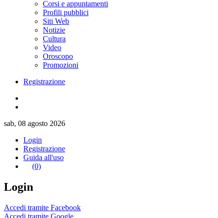
Corsi e appuntamenti
Profili pubblici
Siti Web
Notizie
Cultura
Video
Oroscopo
Promozioni
Registrazione
sab, 08 agosto 2026
Login
Registrazione
Guida all'uso
(0)
Login
Accedi tramite Facebook
Accedi tramite Google