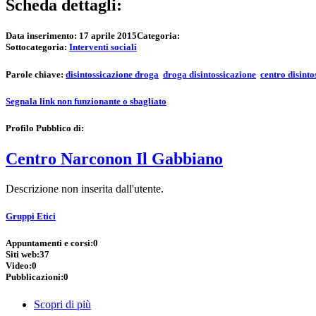
Scheda dettagli:
Data inserimento:
17 aprile 2015
Categoria:
Sottocategoria:
Interventi sociali
Parole chiave:
disintossicazione droga
droga disintossicazione
centro disint
Segnala link non funzionante o sbagliato
Profilo Pubblico di:
Centro Narconon Il Gabbiano
Descrizione non inserita dall'utente.
Gruppi Etici
Appuntamenti e corsi:
0
Siti web:
37
Video:
0
Pubblicazioni:
0
Scopri di più