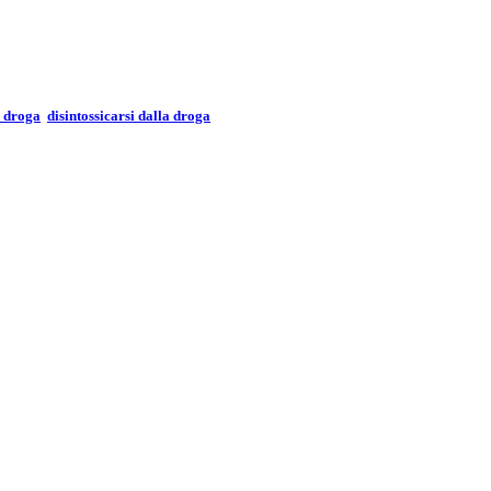
a droga
disintossicarsi dalla droga