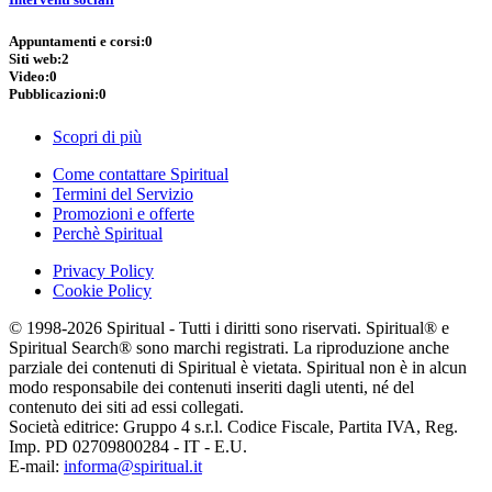
Appuntamenti e corsi:
0
Siti web:
2
Video:
0
Pubblicazioni:
0
Scopri di più
Come contattare Spiritual
Termini del Servizio
Promozioni e offerte
Perchè Spiritual
Privacy Policy
Cookie Policy
© 1998-2026 Spiritual - Tutti i diritti sono riservati. Spiritual® e
Spiritual Search® sono marchi registrati. La riproduzione anche
parziale dei contenuti di Spiritual è vietata. Spiritual non è in alcun
modo responsabile dei contenuti inseriti dagli utenti, né del
contenuto dei siti ad essi collegati.
Società editrice: Gruppo 4 s.r.l. Codice Fiscale, Partita IVA, Reg.
Imp. PD 02709800284 - IT - E.U.
E-mail:
informa@spiritual.it