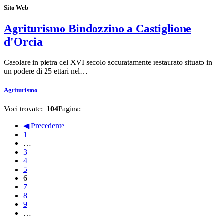
Sito Web
Agriturismo Bindozzino a Castiglione
d'Orcia
Casolare in pietra del XVI secolo accuratamente restaurato situato in
un podere di 25 ettari nel…
Agriturismo
Voci trovate:
104
Pagina:
◀ Precedente
1
…
3
4
5
6
7
8
9
…