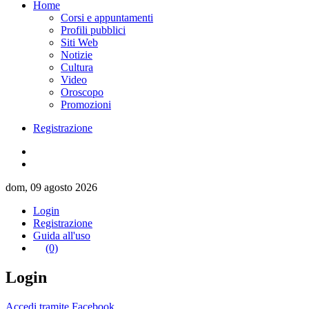
Home
Corsi e appuntamenti
Profili pubblici
Siti Web
Notizie
Cultura
Video
Oroscopo
Promozioni
Registrazione
dom, 09 agosto 2026
Login
Registrazione
Guida all'uso
(0)
Login
Accedi tramite Facebook