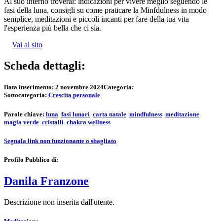
Al suo interno troverai: indicazioni per vivere meglio seguendo le
fasi della luna, consigli su come praticare la Minfdulness in modo
semplice, meditazioni e piccoli incanti per fare della tua vita
l'esperienza più bella che ci sia.
Vai al sito
Scheda dettagli:
Data inserimento:
2 novembre 2024
Categoria:
Sottocategoria:
Crescita personale
Parole chiave:
luna
fasi lunari
carta natale
mindfulness
meditazione
magia verde
cristalli
chakra wellness
Segnala link non funzionante o sbagliato
Profilo Pubblico di:
Danila Franzone
Descrizione non inserita dall'utente.