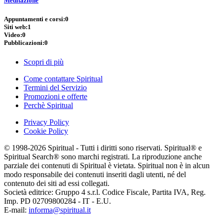
Meditazione
Appuntamenti e corsi:
0
Siti web:
1
Video:
0
Pubblicazioni:
0
Scopri di più
Come contattare Spiritual
Termini del Servizio
Promozioni e offerte
Perchè Spiritual
Privacy Policy
Cookie Policy
© 1998-2026 Spiritual - Tutti i diritti sono riservati. Spiritual® e
Spiritual Search® sono marchi registrati. La riproduzione anche
parziale dei contenuti di Spiritual è vietata. Spiritual non è in alcun
modo responsabile dei contenuti inseriti dagli utenti, né del
contenuto dei siti ad essi collegati.
Società editrice: Gruppo 4 s.r.l. Codice Fiscale, Partita IVA, Reg.
Imp. PD 02709800284 - IT - E.U.
E-mail:
informa@spiritual.it