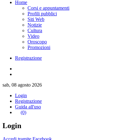
Home
Corsi e appuntamenti
Profili pubblici
Siti Web
Notizie
Cultura
Video
Oroscopo
Promozioni
Registrazione
sab, 08 agosto 2026
Login
Registrazione
Guida all'uso
(0)
Login
Accedi tramite Facebook