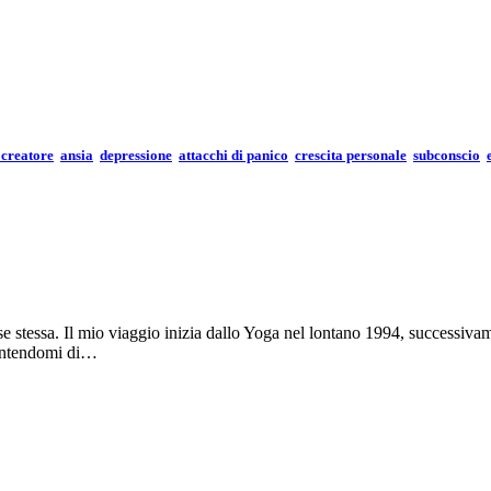
 creatore
ansia
depressione
attacchi di panico
crescita personale
subconscio
e stessa. Il mio viaggio inizia dallo Yoga nel lontano 1994, successivam
sentendomi di…