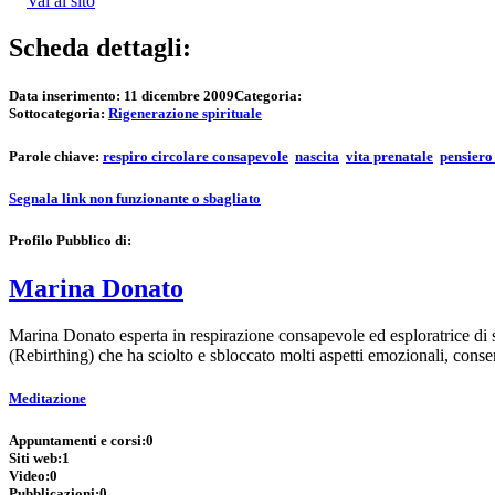
Vai al sito
Scheda dettagli:
Data inserimento:
11 dicembre 2009
Categoria:
Sottocategoria:
Rigenerazione spirituale
Parole chiave:
respiro circolare consapevole
nascita
vita prenatale
pensiero
Segnala link non funzionante o sbagliato
Profilo Pubblico di:
Marina Donato
Marina Donato esperta in respirazione consapevole ed esploratrice di s
(Rebirthing) che ha sciolto e sbloccato molti aspetti emozionali, con
Meditazione
Appuntamenti e corsi:
0
Siti web:
1
Video:
0
Pubblicazioni:
0