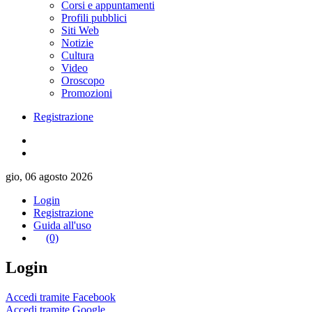
Corsi e appuntamenti
Profili pubblici
Siti Web
Notizie
Cultura
Video
Oroscopo
Promozioni
Registrazione
gio, 06 agosto 2026
Login
Registrazione
Guida all'uso
(0)
Login
Accedi tramite Facebook
Accedi tramite Google