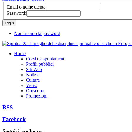
Email o nome utente:
Password:
Non ricordo la password
Home
Corsi e appuntamenti
Profili pubblici
Siti Web
Notizie
Cultura
Video
Oroscopo
Promozioni
RSS
Facebook
Seguici anche su: