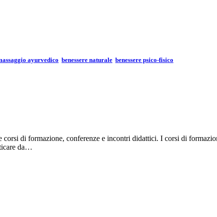
 massaggio ayurvedico
benessere naturale
benessere psico-fisico
orsi di formazione, conferenze e incontri didattici. I corsi di formazio
aticare da…