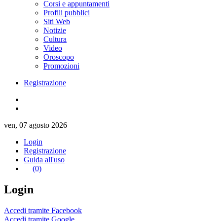
Corsi e appuntamenti
Profili pubblici
Siti Web
Notizie
Cultura
Video
Oroscopo
Promozioni
Registrazione
ven, 07 agosto 2026
Login
Registrazione
Guida all'uso
(0)
Login
Accedi tramite Facebook
Accedi tramite Google