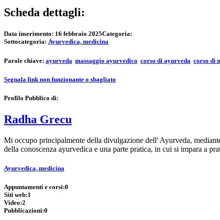
Scheda dettagli:
Data inserimento:
16 febbraio 2025
Categoria:
Sottocategoria:
Ayurvedica, medicina
Parole chiave:
ayurveda
massaggio ayurvedico
corso di ayurveda
corso di
Segnala link non funzionante o sbagliato
Profilo Pubblico di:
Radha Grecu
Mi occupo principalmente della divulgazione dell' Ayurveda, mediante c
della conoscenza ayurvedica e una parte pratica, in cui si impara a pr
Ayurvedica, medicina
Appuntamenti e corsi:
0
Siti web:
1
Video:
2
Pubblicazioni:
0