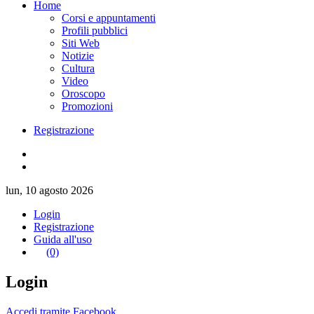
Home
Corsi e appuntamenti
Profili pubblici
Siti Web
Notizie
Cultura
Video
Oroscopo
Promozioni
Registrazione
lun, 10 agosto 2026
Login
Registrazione
Guida all'uso
(0)
Login
Accedi tramite Facebook