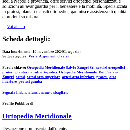
sedi a Napoli e provincia, offre servizi ortopedici personalizzati e
soluzioni all’avanguardia per il benessere e la mobilità. Specializzata
in protesi, plantari e ausili ortopedici, garantisce assistenza di qualità
e prodotti su misura.
Vai al sito
Scheda dettagli:
Data inserimento:
19 novembre 2024
Categoria:
Sottocategoria:
Varie, Argomenti diversi
Parole chiave:
Ortopedia Meridionale Salvio Zungri Srl
servizi ortopedici
protesi
plantari
ausili ortopedici
Ortopedia Meridionale
Dott. Salvio
Zungri
ortesi
ortesi arto superiore
ortesi arto inferiore
protesi
arto
inferiore
protesi gamba
Segnala link non funzionante o sbagliato
Profilo Pubblico di:
Ortopedia Meridionale
Descrizione non inserita dall'utente.