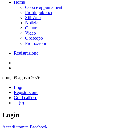
Home
Corsi e appuntamenti
Profili pubblici
Siti Web
Notizie
Cultura
Video
Oroscopo
Promozioni
Registrazione
dom, 09 agosto 2026
Login
Registrazione
Guida all'uso
(0)
Login
Accedi tramite Facebook