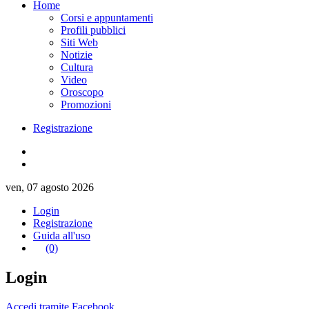
Home
Corsi e appuntamenti
Profili pubblici
Siti Web
Notizie
Cultura
Video
Oroscopo
Promozioni
Registrazione
ven, 07 agosto 2026
Login
Registrazione
Guida all'uso
(0)
Login
Accedi tramite Facebook