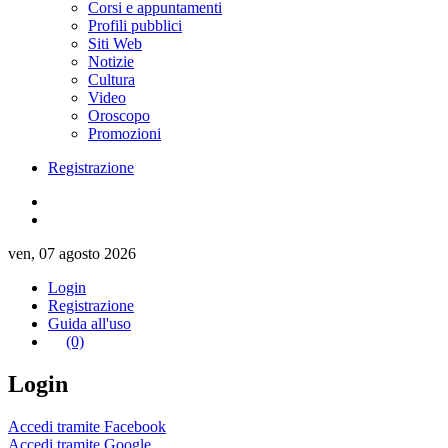
Corsi e appuntamenti
Profili pubblici
Siti Web
Notizie
Cultura
Video
Oroscopo
Promozioni
Registrazione
ven, 07 agosto 2026
Login
Registrazione
Guida all'uso
(0)
Login
Accedi tramite Facebook
Accedi tramite Google