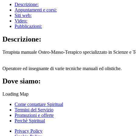
Descrizione:
Appuntamenti e corsi:
Siti web:
Video:
Pubblicazioni:
Descrizione:
Terapista manuale Osteo-Masso-Terapico specializzato in Scienze e Tecn
Operatore ed insegnante di varie tecniche manuali ed olistiche.
Dove siamo:
Loading Map
Come contattare Spiritual
Termini del Servizio
Promozioni e offerte
Perchè Spiritual
Privacy Policy