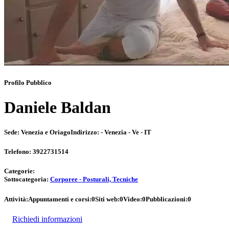
Profilo Pubblico
Daniele Baldan
Sede:
Venezia e Oriago
Indirizzo:
- Venezia - Ve - IT
Telefono:
3922731514
Categorie:
Sottocategoria:
Corporee - Posturali, Tecniche
Attività:
Appuntamenti e corsi:
0
Siti web:
0
Video:
0
Pubblicazioni:
0
Richiedi informazioni