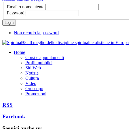
Email o nome utente:
Password:
Non ricordo la password
Home
Corsi e appuntamenti
Profili pubblici
Siti Web
Notizie
Cultura
Video
Oroscopo
Promozioni
RSS
Facebook
Seguici anche su: