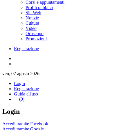
Corsi e appuntamenti
Profili pubblici
Siti Web
Notizie
Cultura
Video
Oroscopo
Promozioni
Registrazione
ven, 07 agosto 2026
Login
Registrazione
Guida all'uso
(0)
Login
Accedi tramite Facebook
Accedi tramite Google