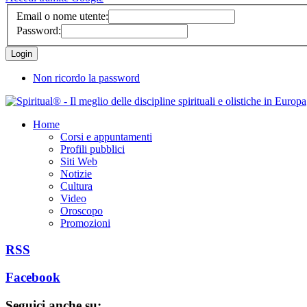
Email o nome utente:
Password:
Non ricordo la password
Home
Corsi e appuntamenti
Profili pubblici
Siti Web
Notizie
Cultura
Video
Oroscopo
Promozioni
RSS
Facebook
Seguici anche su: