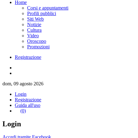
Home
Corsi e appuntamenti
Profili pubblici
Siti Web
Notizie
Cultura
Video
Oroscopo
Promozioni
Registrazione
dom, 09 agosto 2026
Login
Registrazione
Guida all'uso
(0)
Login
Accedi tramite Facebook