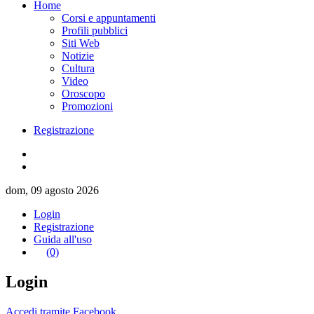
Home
Corsi e appuntamenti
Profili pubblici
Siti Web
Notizie
Cultura
Video
Oroscopo
Promozioni
Registrazione
dom, 09 agosto 2026
Login
Registrazione
Guida all'uso
(0)
Login
Accedi tramite Facebook