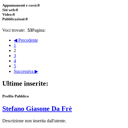
Appuntamenti e corsi:
0
Siti web:
0
Video:
0
Pubblicazioni:
0
Voci trovate:
53
Pagina:
◀ Precedente
1
2
3
4
5
Successiva ▶
Ultime inserite:
Profilo Pubblico
Stefano Giasone Da Frè
Descrizione non inserita dall'utente.