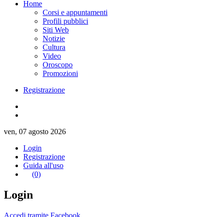
Home
Corsi e appuntamenti
Profili pubblici
Siti Web
Notizie
Cultura
Video
Oroscopo
Promozioni
Registrazione
ven, 07 agosto 2026
Login
Registrazione
Guida all'uso
(0)
Login
Accedi tramite Facebook