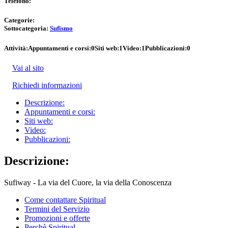
Telefono:
Categorie:
Sottocategoria:
Sufismo
Attività:
Appuntamenti e corsi:
0
Siti web:
1
Video:
1
Pubblicazioni:
0
Vai al sito
Richiedi informazioni
Descrizione:
Appuntamenti e corsi:
Siti web:
Video:
Pubblicazioni:
Descrizione:
Sufiway - La via del Cuore, la via della Conoscenza
Come contattare Spiritual
Termini del Servizio
Promozioni e offerte
Perchè Spiritual