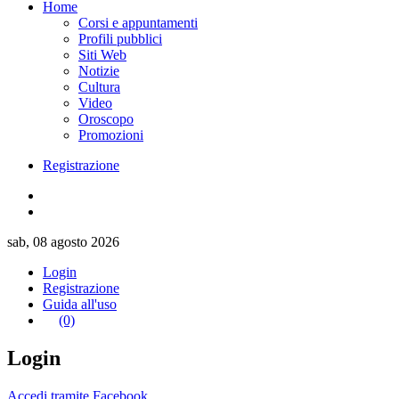
Home
Corsi e appuntamenti
Profili pubblici
Siti Web
Notizie
Cultura
Video
Oroscopo
Promozioni
Registrazione
sab, 08 agosto 2026
Login
Registrazione
Guida all'uso
(0)
Login
Accedi tramite Facebook