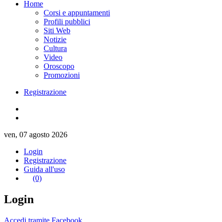
Home
Corsi e appuntamenti
Profili pubblici
Siti Web
Notizie
Cultura
Video
Oroscopo
Promozioni
Registrazione
ven, 07 agosto 2026
Login
Registrazione
Guida all'uso
(0)
Login
Accedi tramite Facebook