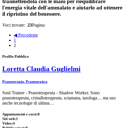
trasmettendola con le mani per riequilibrare
l'energia vitale dell'ammalato e aiutarlo ad ottenere
il ripristino del benessere.
Voci trovate:
23
Pagina:
◀ Precedente
1
2
Profilo Pubblico
Loretta Claudia Guglielmi
Pranoterapia, Pranopratica
Soul Trainer - Pranoterapeuta - Shadow Worker. Sono
pranoterapeuta, cristalloterapeuta, sciamana, tarologa… ma uso
anche tecnologie di ultima…
Appuntamenti e corsi:
0
Siti web:
1
Video:
4
Pubblicazioni:
0