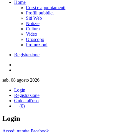
Home
Corsi e appuntamenti
Profili pubblici
Siti Web
Notizie
Cultura
Video
Oroscopo
Promozioni
Registrazione
sab, 08 agosto 2026
Login
Registrazione
Guida all'uso
(0)
Login
Accedi tramite Facebook