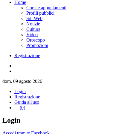
Home
Corsi e appuntamenti
Profili pubblici
Siti Web
Notizie
Cultura
Video
Oroscopo
Promozioni
Registrazione
dom, 09 agosto 2026
Login
Registrazione
Guida all'uso
(0)
Login
Accedi tramite Facebook