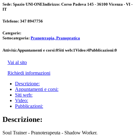
Sede:
Spazio UNI-ONE
Indirizzo:
Corso Padova 145 - 36100 Vicenza - VI -
IT
Telefono:
347 8947756
Categorie:
Sottocategoria:
Pranoterapia, Pranopratica
Attività:
Appuntamenti e corsi:
0
Siti web:
1
Video:
4
Pubblicazioni:
0
Vai al sito
Richiedi informazioni
Descrizione:
Appuntamenti e corsi:
Siti web:
Video:
Pubblicazioni:
Descrizione:
Soul Trainer - Pranoterapeuta - Shadow Worker.