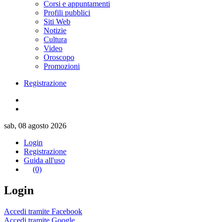
Corsi e appuntamenti
Profili pubblici
Siti Web
Notizie
Cultura
Video
Oroscopo
Promozioni
Registrazione
sab, 08 agosto 2026
Login
Registrazione
Guida all'uso
(0)
Login
Accedi tramite Facebook
Accedi tramite Google