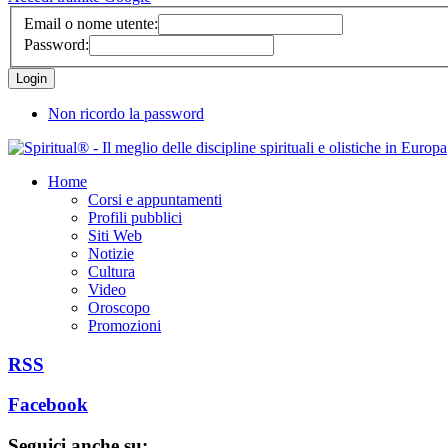
Email o nome utente:
Password:
Non ricordo la password
Home
Corsi e appuntamenti
Profili pubblici
Siti Web
Notizie
Cultura
Video
Oroscopo
Promozioni
RSS
Facebook
Seguici anche su: