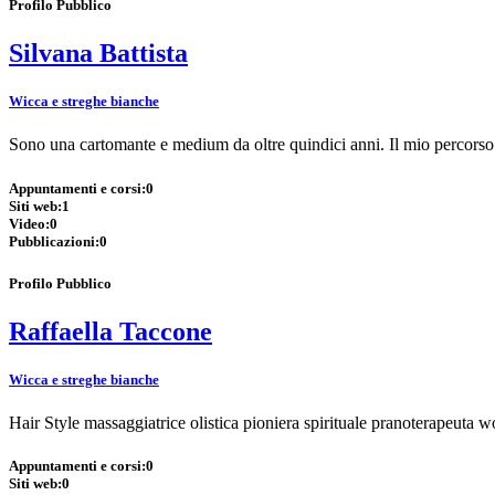
Profilo Pubblico
Silvana Battista
Wicca e streghe bianche
Sono una cartomante e medium da oltre quindici anni. Il mio percors
Appuntamenti e corsi:
0
Siti web:
1
Video:
0
Pubblicazioni:
0
Profilo Pubblico
Raffaella Taccone
Wicca e streghe bianche
Hair Style massaggiatrice olistica pioniera spirituale pranoterapeuta
Appuntamenti e corsi:
0
Siti web:
0