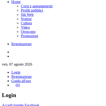
Home
Corsi e appuntamenti
Profili pubblici
Siti Web
Notizie
Cultura
Video
Oroscopo
Promozioni
Registrazione
ven, 07 agosto 2026
Login
Registrazione
Guida all'uso
(0)
Login
Accedi tramite Facebook