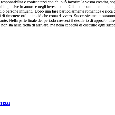
ponsabilità e confrontarvi con chi può favorire la vostra crescita, so
ni impulsive in amore e negli investimenti. Gli amici continueranno a r
nti o persone influenti. Dopo una fase particolarmente romantica e ricca di
i di rimettere ordine in ciò che conta davvero. Successivamente saranno p
te. Nella parte finale del periodo crescerà il desiderio di approfondir
on sta nella fretta di arrivare, ma nella capacità di costruire ogni succe
enza