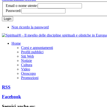
Email o nome utente:
Password:
Non ricordo la password
Home
Corsi e appuntamenti
Profili pubblici
Siti Web
Notizie
Cultura
Video
Oroscopo
Promozioni
RSS
Facebook
Seguici anche su: