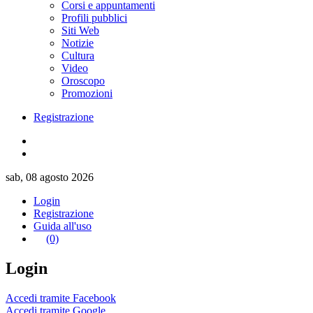
Corsi e appuntamenti
Profili pubblici
Siti Web
Notizie
Cultura
Video
Oroscopo
Promozioni
Registrazione
sab, 08 agosto 2026
Login
Registrazione
Guida all'uso
(0)
Login
Accedi tramite Facebook
Accedi tramite Google