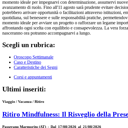
momento ideale per impegnarvi con determinazione, assumervi nuove res
avanzamento di ruolo. Fino all'11 agosto sarà prudente evitare decisio
potrebbero arrivare opportunità o facilitazioni attraverso istituzioni, e
quotidiana, sul benessere e sulle responsabilità pratiche, permettendov
momento ideale per avviare un progetto o rafforzare un legame importan
affrontando ogni scelta con equilibrio e consapevolezza. La vera forza n
nasceranno ora potranno accompagnarvi a lungo.
Scegli un rubrica:
Oroscopo Settimanale
Caso e Destino
Caratteristiche dei Segni
Corsi e appuntamenti
Ultimi inseriti:
Viaggio / Vacanza / Ritiro
Ritiro Mindfulness: Il Risveglio della Pres
Passerano Marmorito
(AT)
-
Dal 17/08/2026 al 21/08/2026