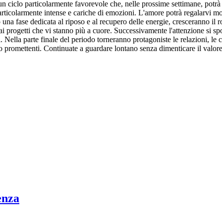
 di un ciclo particolarmente favorevole che, nelle prossime settimane, pot
 particolarmente intense e cariche di emozioni. L'amore potrà regalarvi m
na fase dedicata al riposo e al recupero delle energie, cresceranno il ro
ai progetti che vi stanno più a cuore. Successivamente l'attenzione si spo
Nella parte finale del periodo torneranno protagoniste le relazioni, le c
ro promettenti. Continuate a guardare lontano senza dimenticare il valore
enza