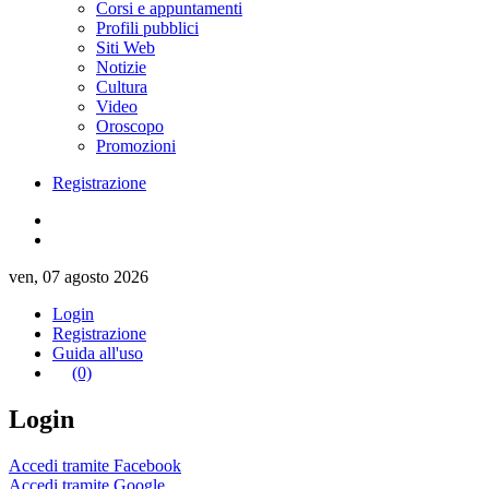
Corsi e appuntamenti
Profili pubblici
Siti Web
Notizie
Cultura
Video
Oroscopo
Promozioni
Registrazione
ven, 07 agosto 2026
Login
Registrazione
Guida all'uso
(0)
Login
Accedi tramite Facebook
Accedi tramite Google