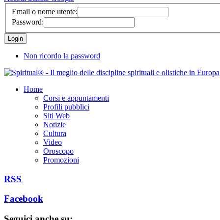
Email o nome utente:
Password:
Non ricordo la password
Home
Corsi e appuntamenti
Profili pubblici
Siti Web
Notizie
Cultura
Video
Oroscopo
Promozioni
RSS
Facebook
Seguici anche su: