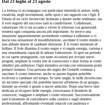
Dal 23 luglio al 23 agosto
La fortuna vi accompagna con particolare intensità in amore, nella
creatività, negli investimenti, nello sport e nei rapporti con i figli. È
l'inizio di un ciclo favorevole destinato a durare molte settimane, ma
il vero segreto del successo sarà la condivisione. Collaborare,
valorizzare chi vi sta accanto e vivere le relazioni con generosità
renderà ogni conquista ancora più importante. Se invece una
situazione apparentemente promettente continua a rallentare o vi
lascia una sensazione di insoddisfazione, ascoltate il vostro intuito e
non abbiate timore di cambiare direzione. È il vostro momento di
brillare. Il Sole illumina il vostro segno e vi regala energia, carisma e
una straordinaria capacità di attirare l'attenzione. Si apre un periodo
in cui sarete protagonisti, con tante occasioni per avviare nuovi
progetti, ampliare la vostra rete di conoscenze e dare forma ai vostri
obiettivi più ambiziosi. Ogni iniziativa avviata con entusiasmo potrà
portarvi lontano. Una persona del segno dei Gemelli continua a
suscitare il vostro interesse, anche se questo legame potrebbe
evolversi o cambiare nel tempo. Se siete single, le stelle favoriscono
un incontro speciale che potrebbe nascere all'interno di un gruppo,
durante un evento o grazie a nuove amicizie. Dopo una breve fase
dedicata al recupero delle energie, cresceranno il desiderio di
conoscere, viaggiare e ampliare i vostri orizzonti. Successivamente
sarà il momento di concentrarvi sulla carriera e sugli obiettivi
professionali, affrontando eventuali ostacoli con pazienza e