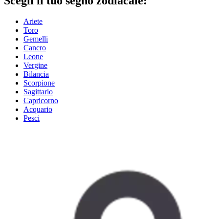
Scegli il tuo segno zodiacale:
Ariete
Toro
Gemelli
Cancro
Leone
Vergine
Bilancia
Scorpione
Sagittario
Capricorno
Acquario
Pesci