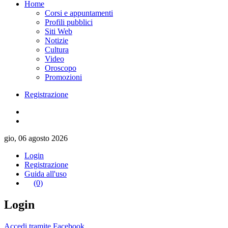
Home
Corsi e appuntamenti
Profili pubblici
Siti Web
Notizie
Cultura
Video
Oroscopo
Promozioni
Registrazione
gio, 06 agosto 2026
Login
Registrazione
Guida all'uso
(0)
Login
Accedi tramite Facebook