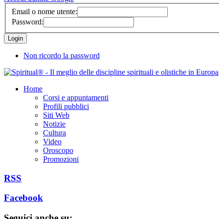
Email o nome utente:
Password:
Non ricordo la password
Home
Corsi e appuntamenti
Profili pubblici
Siti Web
Notizie
Cultura
Video
Oroscopo
Promozioni
RSS
Facebook
Seguici anche su: