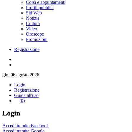
Corsi e appuntamenti
Profili pubblici
Siti Web
Notizie
Cultura
Video
Oroscopo
Promozioni
Registrazione
gio, 06 agosto 2026
Login
Registrazione
Guida all'uso
(0)
Login
Accedi tramite Facebook
Accedi tramite Google