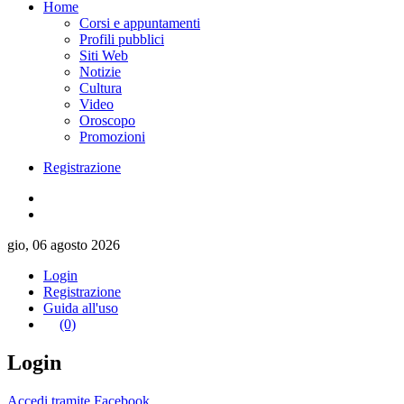
Home
Corsi e appuntamenti
Profili pubblici
Siti Web
Notizie
Cultura
Video
Oroscopo
Promozioni
Registrazione
gio, 06 agosto 2026
Login
Registrazione
Guida all'uso
(0)
Login
Accedi tramite Facebook