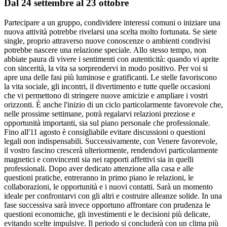
Dal 24 settembre al 23 ottobre
Partecipare a un gruppo, condividere interessi comuni o iniziare una
nuova attività potrebbe rivelarsi una scelta molto fortunata. Se siete
single, proprio attraverso nuove conoscenze o ambienti condivisi
potrebbe nascere una relazione speciale. Allo stesso tempo, non
abbiate paura di vivere i sentimenti con autenticità: quando vi aprite
con sincerità, la vita sa sorprendervi in modo positivo. Per voi si
apre una delle fasi più luminose e gratificanti. Le stelle favoriscono
la vita sociale, gli incontri, il divertimento e tutte quelle occasioni
che vi permettono di stringere nuove amicizie e ampliare i vostri
orizzonti. È anche l'inizio di un ciclo particolarmente favorevole che,
nelle prossime settimane, potrà regalarvi relazioni preziose e
opportunità importanti, sia sul piano personale che professionale.
Fino all'11 agosto è consigliabile evitare discussioni o questioni
legali non indispensabili. Successivamente, con Venere favorevole,
il vostro fascino crescerà ulteriormente, rendendovi particolarmente
magnetici e convincenti sia nei rapporti affettivi sia in quelli
professionali. Dopo aver dedicato attenzione alla casa e alle
questioni pratiche, entreranno in primo piano le relazioni, le
collaborazioni, le opportunità e i nuovi contatti. Sarà un momento
ideale per confrontarvi con gli altri e costruire alleanze solide. In una
fase successiva sarà invece opportuno affrontare con prudenza le
questioni economiche, gli investimenti e le decisioni più delicate,
evitando scelte impulsive. Il periodo si concluderà con un clima più