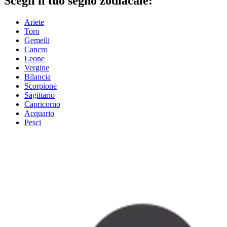
Scegli il tuo segno zodiacale:
Ariete
Toro
Gemelli
Cancro
Leone
Vergine
Bilancia
Scorpione
Sagittario
Capricorno
Acquario
Pesci