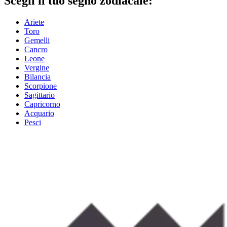
Scegli il tuo segno zodiacale:
Ariete
Toro
Gemelli
Cancro
Leone
Vergine
Bilancia
Scorpione
Sagittario
Capricorno
Acquario
Pesci