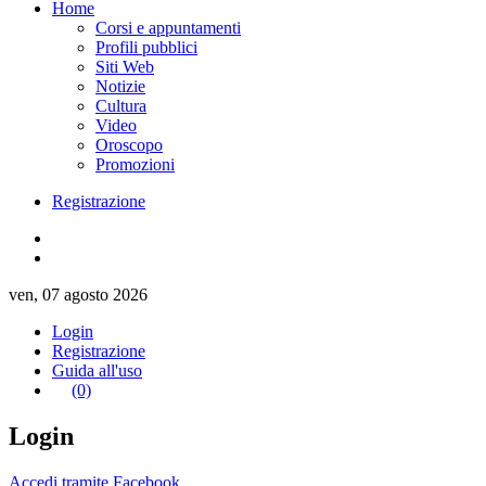
Home
Corsi e appuntamenti
Profili pubblici
Siti Web
Notizie
Cultura
Video
Oroscopo
Promozioni
Registrazione
ven, 07 agosto 2026
Login
Registrazione
Guida all'uso
(0)
Login
Accedi tramite Facebook