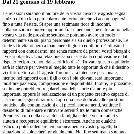
Dal 21 gennaio al 19 febbraio
Le relazioni saranno il motore della vostra crescita e agosto segna
l'inizio di un ciclo particolarmente fortunato che vi accompagnerà
fino a tutta l’estate. Si apre una settimana ricca di incontri,
collaborazioni e nuove opportunità. Le persone che entreranno nella
vostra vita nelle prossime settimane potranno avere un ruolo
determinante sia sul piano personale sia su quello professionale. Le
stelle vi invitano però a mantenere il giusto equilibrio. Coltivate i
rapporti con entusiasmo, ma senza mettere da parte i vostri bisogni e
i vostri obiettivi. Una relazione sana nasce dalla condivisione e dal
rispetto reciproco, non dal sacrificio di sé. Trovare questo equilibrio
sarà la chiave per vivere al meglio tutte le opportunità che il destino
vi offrirà. Fino all'11 agosto l'amore sarà intenso e passionale,
mentre nei rapporti con i figli o con i più giovani sarà importante
mostrare pazienza, comprensione e disponibilità. Inoltre, le prossime
settimane potrebbero regalarvi una delle storie d'amore più
importanti oppure la realizzazione di un progetto creativo capace di
lasciare un segno duraturo. Dopo una fase dedicata alle questioni
pratiche, alle comunicazioni e ai piccoli spostamenti, sentirete il
desiderio di rallentare e ritrovare serenità tra le mura domestiche.
Prendervi cura della casa, della famiglia e delle vostre radici vi
aiuterà a recuperare equilibrio e sicurezza. Anche se qualche
ostacolo potrà rallentare temporaneamente i vostri progetti, la
situazione si sbloccherà gradualmente. Nel fine settimana saranno