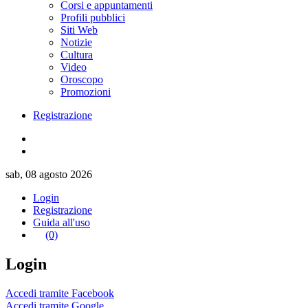
Corsi e appuntamenti
Profili pubblici
Siti Web
Notizie
Cultura
Video
Oroscopo
Promozioni
Registrazione
sab, 08 agosto 2026
Login
Registrazione
Guida all'uso
(0)
Login
Accedi tramite Facebook
Accedi tramite Google