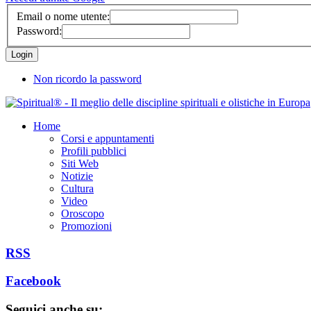
Email o nome utente:
Password:
Non ricordo la password
Home
Corsi e appuntamenti
Profili pubblici
Siti Web
Notizie
Cultura
Video
Oroscopo
Promozioni
RSS
Facebook
Seguici anche su: