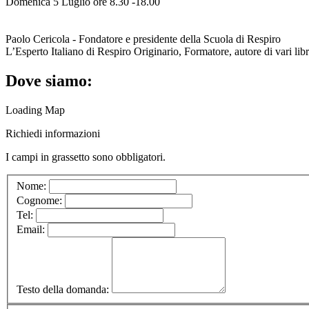
Domenica 5 Luglio ore 8.30 -18.00
Paolo Cericola - Fondatore e presidente della Scuola di Respiro
L’Esperto Italiano di Respiro Originario, Formatore, autore di vari libr
Dove siamo:
Loading Map
Richiedi informazioni
I campi in
grassetto
sono obbligatori.
Nome:
Cognome:
Tel:
Email:
Testo della domanda: