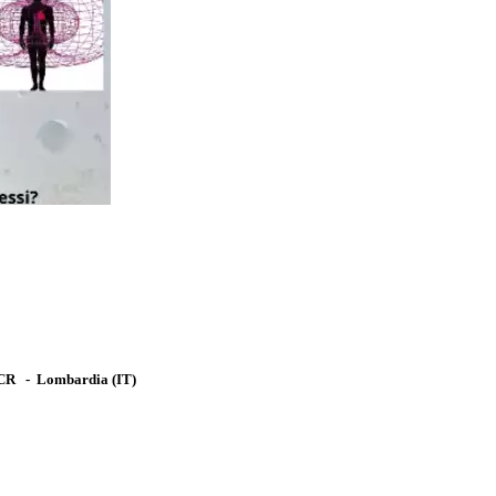
 CR
-
Lombardia
(IT)