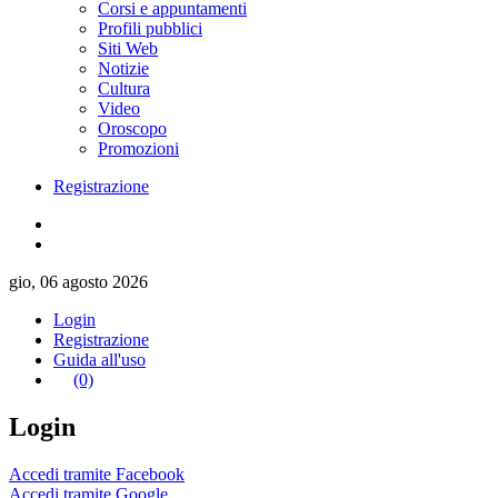
Corsi e appuntamenti
Profili pubblici
Siti Web
Notizie
Cultura
Video
Oroscopo
Promozioni
Registrazione
gio, 06 agosto 2026
Login
Registrazione
Guida all'uso
(0)
Login
Accedi tramite Facebook
Accedi tramite Google