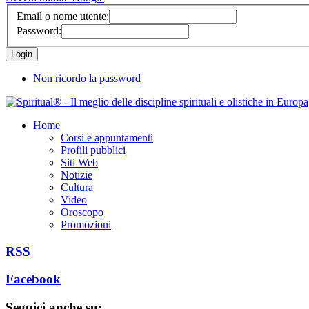
Email o nome utente:
Password:
Non ricordo la password
Home
Corsi e appuntamenti
Profili pubblici
Siti Web
Notizie
Cultura
Video
Oroscopo
Promozioni
RSS
Facebook
Seguici anche su: