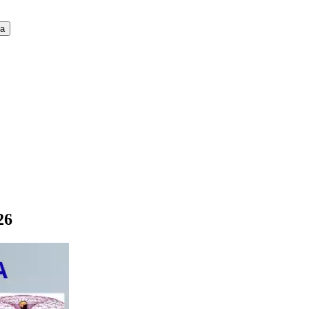
ca
26