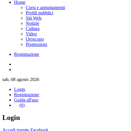
Home
Corsi e appuntamenti
Profili pubblici
Siti Web
Notizie
Cultura
Video
Oroscopo
Promozioni
Registrazione
sab, 08 agosto 2026
Login
Registrazione
Guida all'uso
(0)
Login
Accedi tramite Facebook