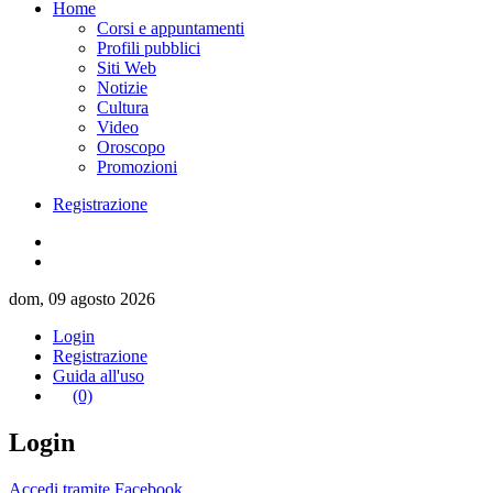
Home
Corsi e appuntamenti
Profili pubblici
Siti Web
Notizie
Cultura
Video
Oroscopo
Promozioni
Registrazione
dom, 09 agosto 2026
Login
Registrazione
Guida all'uso
(0)
Login
Accedi tramite Facebook