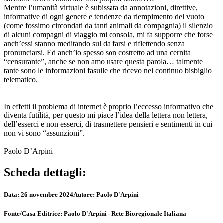
Mentre l’umanità virtuale è subissata da annotazioni, direttive,
informative di ogni genere e tendenze da riempimento del vuoto
(come fossimo circondati da tanti animali da compagnia) il silenzio
di alcuni compagni di viaggio mi consola, mi fa supporre che forse
anch’essi stanno meditando sul da farsi e riflettendo senza
pronunciarsi. Ed anch’io spesso son costretto ad una cernita
“censurante”, anche se non amo usare questa parola… talmente
tante sono le informazioni fasulle che ricevo nel continuo bisbiglio
telematico.
In effetti il problema di internet è proprio l’eccesso informativo che
diventa futilità, per questo mi piace l’idea della lettera non lettera,
dell’esserci e non esserci, di trasmettere pensieri e sentimenti in cui
non vi sono “assunzioni”.
Paolo D’Arpini
Scheda dettagli:
Data:
26 novembre 2024
Autore:
Paolo D'Arpini
Fonte/Casa Editrice:
Paolo D'Arpini - Rete Bioregionale Italiana