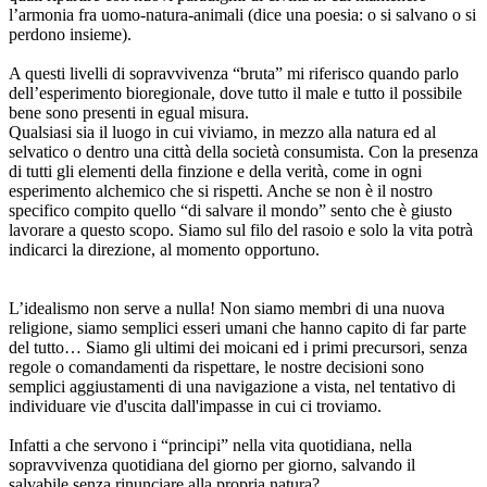
l’armonia fra uomo-natura-animali (dice una poesia: o si salvano o si
perdono insieme).
A questi livelli di sopravvivenza “bruta” mi riferisco quando parlo
dell’esperimento bioregionale, dove tutto il male e tutto il possibile
bene sono presenti in egual misura.
Qualsiasi sia il luogo in cui viviamo, in mezzo alla natura ed al
selvatico o dentro una città della società consumista. Con la presenza
di tutti gli elementi della finzione e della verità, come in ogni
esperimento alchemico che si rispetti. Anche se non è il nostro
specifico compito quello “di salvare il mondo” sento che è giusto
lavorare a questo scopo. Siamo sul filo del rasoio e solo la vita potrà
indicarci la direzione, al momento opportuno.
L’idealismo non serve a nulla! Non siamo membri di una nuova
religione, siamo semplici esseri umani che hanno capito di far parte
del tutto… Siamo gli ultimi dei moicani ed i primi precursori, senza
regole o comandamenti da rispettare, le nostre decisioni sono
semplici aggiustamenti di una navigazione a vista, nel tentativo di
individuare vie d'uscita dall'impasse in cui ci troviamo.
Infatti a che servono i “principi” nella vita quotidiana, nella
sopravvivenza quotidiana del giorno per giorno, salvando il
salvabile senza rinunciare alla propria natura?…