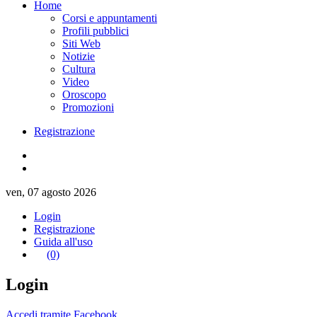
Home
Corsi e appuntamenti
Profili pubblici
Siti Web
Notizie
Cultura
Video
Oroscopo
Promozioni
Registrazione
ven, 07 agosto 2026
Login
Registrazione
Guida all'uso
(0)
Login
Accedi tramite Facebook