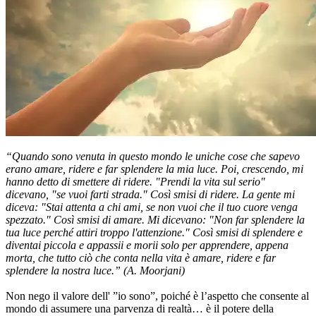
“Quando sono venuta in questo mondo le uniche cose che sapevo
erano amare, ridere e far splendere la mia luce. Poi, crescendo, mi
hanno detto di smettere di ridere. "Prendi la vita sul serio"
dicevano, "se vuoi farti strada." Così smisi di ridere. La gente mi
diceva: "Stai attenta a chi ami, se non vuoi che il tuo cuore venga
spezzato." Così smisi di amare. Mi dicevano: "Non far splendere la
tua luce perché attiri troppo l'attenzione." Così smisi di splendere e
diventai piccola e appassii e morii solo per apprendere, appena
morta, che tutto ciò che conta nella vita è amare, ridere e far
splendere la nostra luce.” (A. Moorjani)
Non nego il valore dell' ”io sono”, poiché è l’aspetto che consente al
mondo di assumere una parvenza di realtà… è il potere della