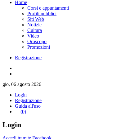
Home
Corsi e appuntamenti
Profili pubblici
Siti Web
Notizie
Cultura
Video
Oroscopo
Promozioni
Registrazione
gio, 06 agosto 2026
Login
Registrazione
Guida all'uso
(0)
Login
Accedi tramite Facebook