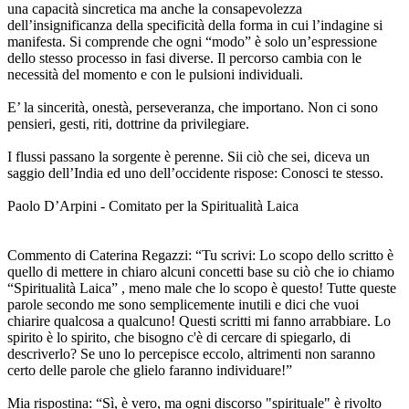
una capacità sincretica ma anche la consapevolezza
dell’insignificanza della specificità della forma in cui l’indagine si
manifesta. Si comprende che ogni “modo” è solo un’espressione
dello stesso processo in fasi diverse. Il percorso cambia con le
necessità del momento e con le pulsioni individuali.
E’ la sincerità, onestà, perseveranza, che importano. Non ci sono
pensieri, gesti, riti, dottrine da privilegiare.
I flussi passano la sorgente è perenne. Sii ciò che sei, diceva un
saggio dell’India ed uno dell’occidente rispose: Conosci te stesso.
Paolo D’Arpini - Comitato per la Spiritualità Laica
Commento di Caterina Regazzi: “Tu scrivi: Lo scopo dello scritto è
quello di mettere in chiaro alcuni concetti base su ciò che io chiamo
“Spiritualità Laica” , meno male che lo scopo è questo! Tutte queste
parole secondo me sono semplicemente inutili e dici che vuoi
chiarire qualcosa a qualcuno! Questi scritti mi fanno arrabbiare. Lo
spirito è lo spirito, che bisogno c'è di cercare di spiegarlo, di
descriverlo? Se uno lo percepisce eccolo, altrimenti non saranno
certo delle parole che glielo faranno individuare!”
Mia rispostina: “Sì, è vero, ma ogni discorso "spirituale" è rivolto