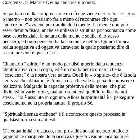
Coscienza, la Matrice Divina che crea il mondo.
Se partiamo dalla comprensione di ciò che viene osservato – esterno
o interno – non possiamo far a meno di riscontrare che ogni
“percezione” avviene per tramite della mente. La mente non può
esser definita fisica, anche se utilizza la struttura psicosomatica come
base esperienziale, la natura della mente è sottile, è lo stesso
pensiero, ed ogni pensiero ha la sua radice nell’io. Quindi l’unica
realtà soggettiva ed oggettiva attraverso la quale possiamo dire di
essere presenti è questo “io”.
Chiamarlo “spirito” è un modo per distinguerlo dalla tendenza
identificativa con il corpo, ed è un modo per ricordarci che la
“coscienza” è la nostra vera natura. Quell’io – o spirito- che è la sola
certezza che abbiamo, è l’unica cosa che vale la pena di conoscere e
realizzare. Malgrado la capacità proiettiva della mente, che può
dividersi in varie forme, mai può scindersi quell’io radice da noi
stessi. L’io è assoluto in ognuno. Allora la spiritualità è il perseguire
coscientemente la propria natura, il proprio Sé.
“Spiritualità senza etichette” è il riconoscere questo processo in
qualsiasi forma si manifesti.
C’è equanimità e distacco, non proselitismo sul metodo praticato
(appendice marginale della ricerca). Questa visione laica ha in sé