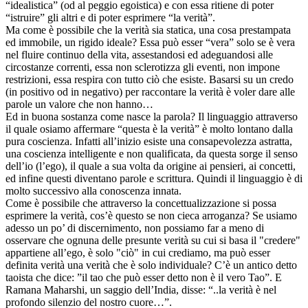
“idealistica” (od al peggio egoistica) e con essa ritiene di poter
“istruire” gli altri e di poter esprimere “la verità”.
Ma come è possibile che la verità sia statica, una cosa prestampata
ed immobile, un rigido ideale? Essa può esser “vera” solo se è vera
nel fluire continuo della vita, assestandosi ed adeguandosi alle
circostanze correnti, essa non sclerotizza gli eventi, non impone
restrizioni, essa respira con tutto ciò che esiste. Basarsi su un credo
(in positivo od in negativo) per raccontare la verità è voler dare alle
parole un valore che non hanno…
Ed in buona sostanza come nasce la parola? Il linguaggio attraverso
il quale osiamo affermare “questa è la verità” è molto lontano dalla
pura coscienza. Infatti all’inizio esiste una consapevolezza astratta,
una coscienza intelligente e non qualificata, da questa sorge il senso
dell’io (l’ego), il quale a sua volta da origine ai pensieri, ai concetti,
ed infine questi diventano parole e scrittura. Quindi il linguaggio è di
molto successivo alla conoscenza innata.
Come è possibile che attraverso la concettualizzazione si possa
esprimere la verità, cos’è questo se non cieca arroganza? Se usiamo
adesso un po’ di discernimento, non possiamo far a meno di
osservare che ognuna delle presunte verità su cui si basa il "credere"
appartiene all’ego, è solo "ciò" in cui crediamo, ma può esser
definita verità una verità che è solo individuale? C’è un antico detto
taoista che dice: ”il tao che può esser detto non è il vero Tao”. E
Ramana Maharshi, un saggio dell’India, disse: “..la verità è nel
profondo silenzio del nostro cuore…”.