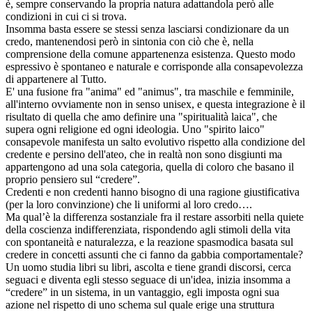
è, sempre conservando la propria natura adattandola però alle
condizioni in cui ci si trova.
Insomma basta essere se stessi senza lasciarsi condizionare da un
credo, mantenendosi però in sintonia con ciò che è, nella
comprensione della comune appartenenza esistenza. Questo modo
espressivo è spontaneo e naturale e corrisponde alla consapevolezza
di appartenere al Tutto.
E' una fusione fra "anima" ed "animus", tra maschile e femminile,
all'interno ovviamente non in senso unisex, e questa integrazione è il
risultato di quella che amo definire una "spiritualità laica", che
supera ogni religione ed ogni ideologia. Uno "spirito laico"
consapevole manifesta un salto evolutivo rispetto alla condizione del
credente e persino dell'ateo, che in realtà non sono disgiunti ma
appartengono ad una sola categoria, quella di coloro che basano il
proprio pensiero sul “credere”.
Credenti e non credenti hanno bisogno di una ragione giustificativa
(per la loro convinzione) che li uniformi al loro credo….
Ma qual’è la differenza sostanziale fra il restare assorbiti nella quiete
della coscienza indifferenziata, rispondendo agli stimoli della vita
con spontaneità e naturalezza, e la reazione spasmodica basata sul
credere in concetti assunti che ci fanno da gabbia comportamentale?
Un uomo studia libri su libri, ascolta e tiene grandi discorsi, cerca
seguaci e diventa egli stesso seguace di un'idea, inizia insomma a
“credere” in un sistema, in un vantaggio, egli imposta ogni sua
azione nel rispetto di uno schema sul quale erige una struttura