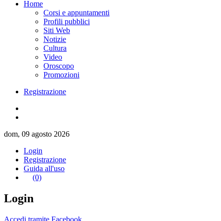
Home
Corsi e appuntamenti
Profili pubblici
Siti Web
Notizie
Cultura
Video
Oroscopo
Promozioni
Registrazione
dom, 09 agosto 2026
Login
Registrazione
Guida all'uso
(0)
Login
Accedi tramite Facebook