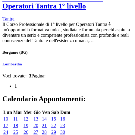
Operatori Tantra 1° livello
Tantra
Il Corso Professionale di 1° livello per Operatori Tantra è
un'opportunità formativa unica, studiata e formulata per chi aspira a
diventare un serio e competente professionista con profonde e reali
conoscenze del Tantra e dell'esistenza umana,…
Bergamo
(BG)
Lombardia
Voci trovate:
3
Pagina:
1
Calendario Appuntamenti:
Lun
Mar
Mer
Gio
Ven
Sab
Dom
10
11
12
13
14
15
16
17
18
19
20
21
22
23
24
25
26
27
28
29
30