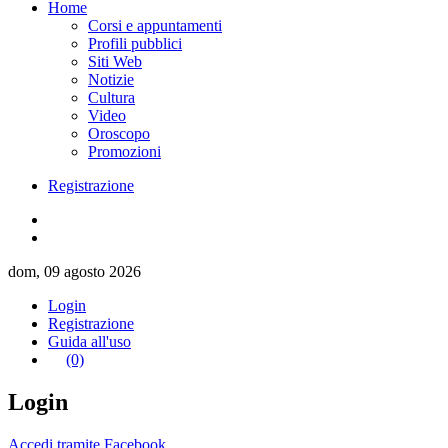
Home
Corsi e appuntamenti
Profili pubblici
Siti Web
Notizie
Cultura
Video
Oroscopo
Promozioni
Registrazione
dom, 09 agosto 2026
Login
Registrazione
Guida all'uso
(0)
Login
Accedi tramite Facebook